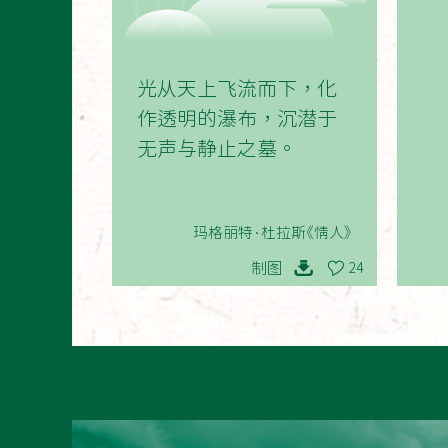
01
光从天上飞流而下，化
作透明的瀑布，沉潜于
无声与静止之墓。
玛格丽特·杜拉斯《情人》
制图
24