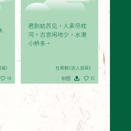
04
君到姑苏见，人家尽枕
水
河。古宫闲地少，水港
小桥多。
海》
杜荀鹤《送人游吴》
制图
18
15