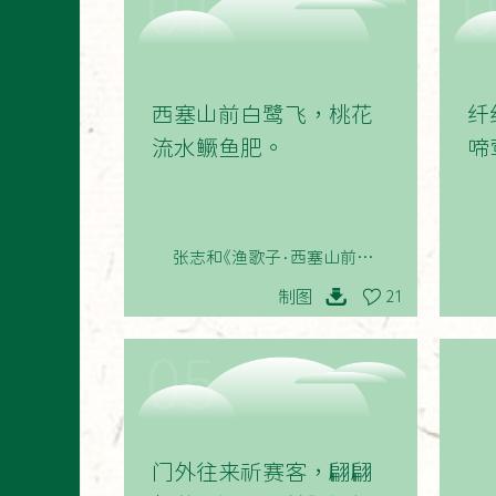
01
西塞山前白鹭飞，桃花
纤
流水鳜鱼肥。
啼
张志和《渔歌子·西塞山前白鹭
飞》
制图
21
05
门外往来祈赛客，翩翩