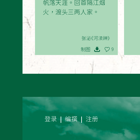
帆落天涯。回首隔江烟
火，渡头三两人家。
张泌《河渎神》
制图
9
登录
编撰
注册