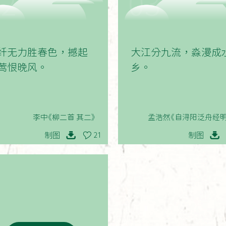
02
03
纤无力胜春色，撼起
大江分九流，淼漫成
莺恨晚风。
乡。
李中《柳二首 其二》
孟浩然《自浔阳泛舟经明
制图
制图
21