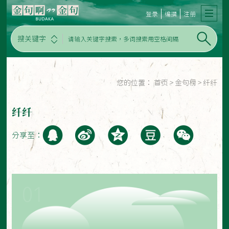
登录
编撰
注册
搜关键字
您的位置：
首页
>
金句榜
>
纤纤
纤纤
分享至：
01