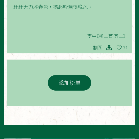
纤纤无力胜春色，撼起啼莺恨晚风。
李中《柳二首 其二》
制图
21
添加榜单