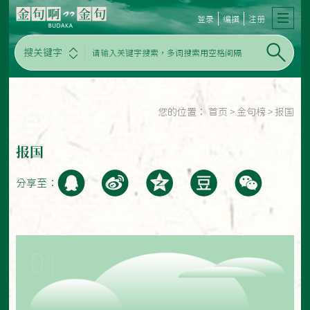
登录
编撰
注册
搜关键字
您的位置：
首页
>
金句榜
>
报国
报国
分享至：
01