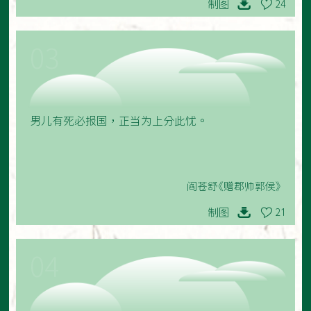
制图
24
03
男儿有死必报国，正当为上分此忧。
阎苍舒《赠郡帅郭侯》
制图
21
04