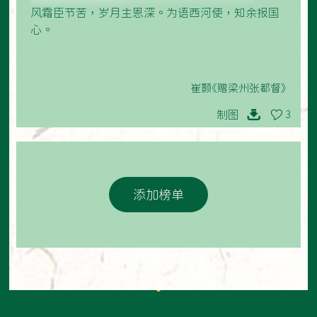
风霜臣节苦，岁月主恩深。为语西河使，知余报国
心。
崔颢《赠梁州张都督》
制图
3
添加榜单