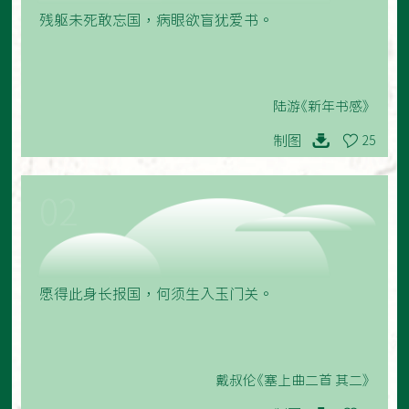
残躯未死敢忘国，病眼欲盲犹爱书。
陆游《新年书感》
制图
25
02
愿得此身长报国，何须生入玉门关。
戴叔伦《塞上曲二首 其二》