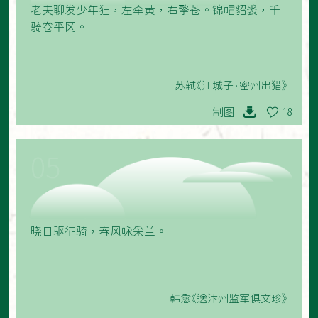
老夫聊发少年狂，左牵黄，右擎苍。锦帽貂裘，千
骑卷平冈。
苏轼《江城子·密州出猎》
制图
18
05
晓日驱征骑，春风咏采兰。
韩愈《送汴州监军俱文珍》