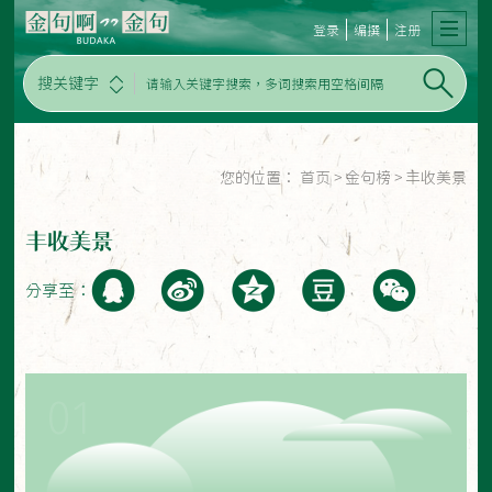
登录
编撰
注册
搜关键字
您的位置：
首页
>
金句榜
>
丰收美景
丰收美景
分享至：
01