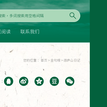
联阅读
联系我们
您的位置：
首页
>
金句榜
>
游庐山日记
至：