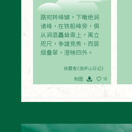
01
路宛转峰罅，下瞰绝涧
诸峰，在铁船峰旁，俱
从涧底矗耸直上，离立
咫尺，争雄竞秀，而层
烟叠翠，澄映四外。
徐霞客《游庐山日记》
制图
16