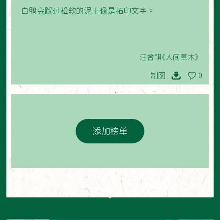
白鸭会踩过松软的泥土像是拓印文字。
汪曾祺《人间草木》
制图
0
添加榜单