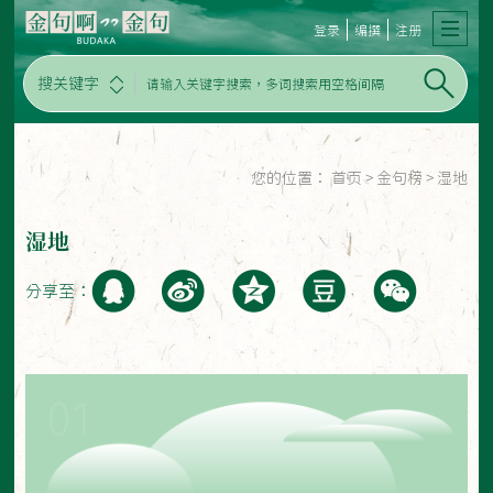
登录
编撰
注册
搜关键字
您的位置：
首页
>
金句榜
>
湿地
湿地
分享至：
01