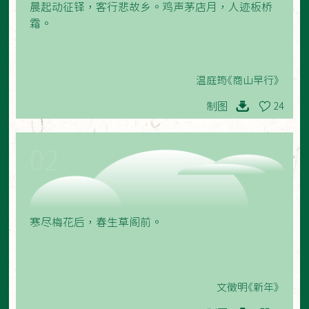
晨起动征铎，客行悲故乡。鸡声茅店月，人迹板桥
霜。
温庭筠《商山早行》
制图
24
02
寒尽梅花后，春生草阁前。
文徵明《新年》