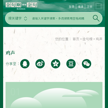
登录
编撰
注册
搜关键字
您的位置：
首页
>
金句榜
>
鸡声
鸡声
分享至：
01