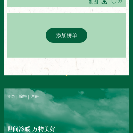
制图
22
添加榜单
登录
编撰
注册
世间冷暖 万物美好