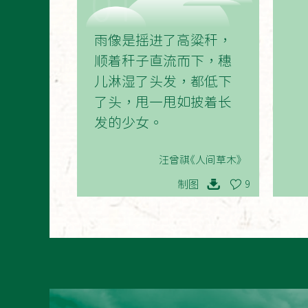
01
雨像是摇进了高粱秆，
顺着秆子直流而下，穗
儿淋湿了头发，都低下
了头，甩一甩如披着长
发的少女。
汪曾祺《人间草木》
制图
9