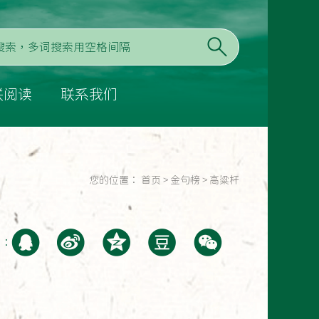
联阅读
联系我们
您的位置：
首页
>
金句榜
>
高粱杆
至：