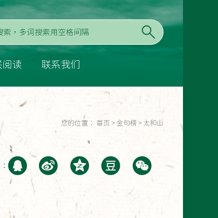
联阅读
联系我们
您的位置：
首页
>
金句榜
>
太和山
至：