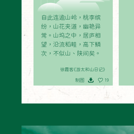
01
自此连逾山岭，桃李缤
纷，山花夹道，幽艳异
常。山坞之中，居庐相
望，沿流稻畦，高下鳞
次，不似山、陕间矣。
徐霞客《游太和山日记》
制图
19