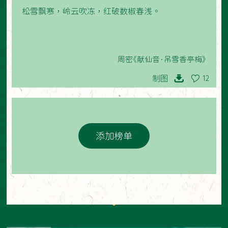
松雪飘寒，岭云吹冻，红破数椒春浅。
周密《献仙音·吊雪香亭梅》
制图
12
添加榜单