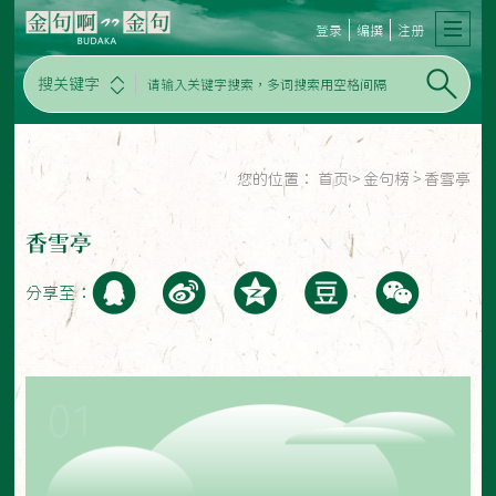
登录
编撰
注册
搜关键字
您的位置：
首页
>
金句榜
>
香雪亭
香雪亭
分享至：
01