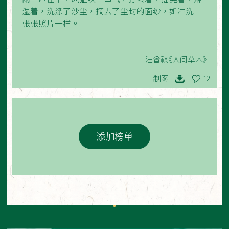
湿着，洗涤了沙尘，摘去了尘封的面纱，如冲洗一
张张照片一样。
汪曾祺《人间草木》
制图
12
添加榜单