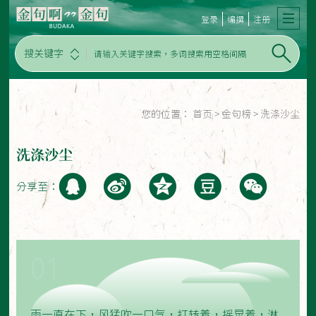
登录
编撰
注册
搜关键字
您的位置：
首页
>
金句榜
>
洗涤沙尘
洗涤沙尘
分享至：
01
雨一直在下，风猛吹一口气，打转着，摇晃着，淋