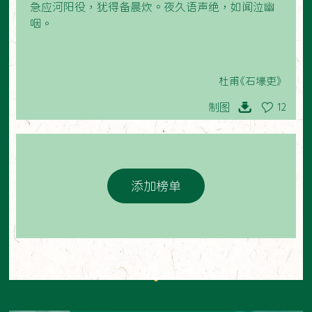
急应河阳役，犹得备晨炊。夜久语声绝，如闻泣幽
咽。
杜甫《石壕吏》
制图
12
添加榜单