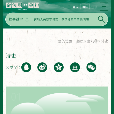
登录
编撰
注册
搜关键字
您的位置：
首页
>
金句榜
>
诗史
诗史
分享至：
01