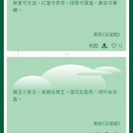
紫茎兮文波，红莲兮芰荷。绿房兮翠盖，素实兮黄
螺。
萧绎《采莲赋》
制图
12
02
碧玉小家女，来嫁汝南王。莲花乱脸色，荷叶杂衣
香。
萧绎《采莲赋》