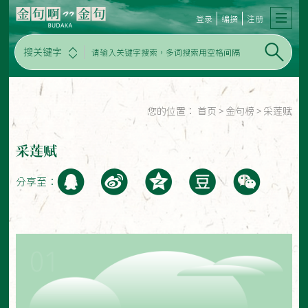
登录
编撰
注册
搜关键字
您的位置：
首页
>
金句榜
>
采莲赋
采莲赋
分享至：
01