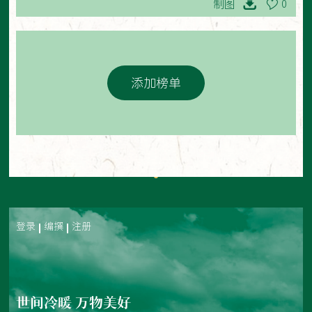
制图
0
添加榜单
登录
编撰
注册
世间冷暖 万物美好