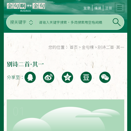
登录
编撰
注册
搜关键字
您的位置：
首页
>
金句榜
>
别诗二首·其一
别诗二首·其一
分享至：
01