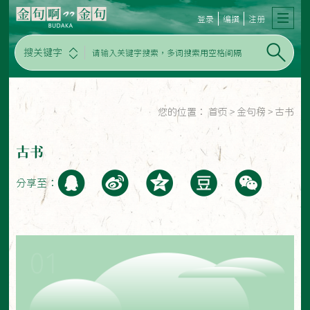
登录
编撰
注册
搜关键字
您的位置：
首页
>
金句榜
>
古书
古书
分享至：
01