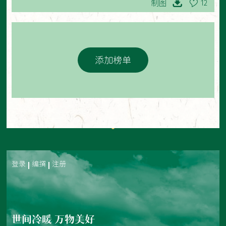
制图
12
添加榜单
登录
编撰
注册
世间冷暖 万物美好