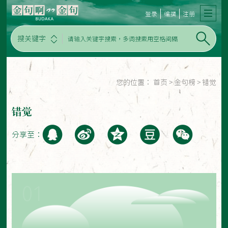
登录
编撰
注册
搜关键字
您的位置：
首页
>
金句榜
>
错觉
错觉
分享至：
01