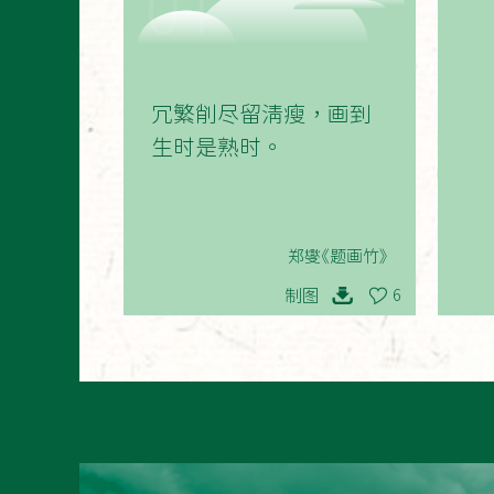
01
冗繁削尽留清瘦，画到
生时是熟时。
郑燮《题画竹》
制图
6