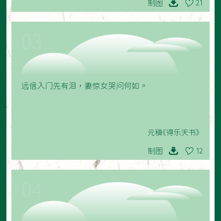
制图
21
03
远信入门先有泪，妻惊女哭问何如。
元稹《得乐天书》
制图
12
04