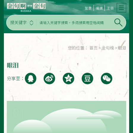
登录
编撰
注册
搜关键字
您的位置：
首页
>
金句榜
>
眼泪
眼泪
分享至：
01