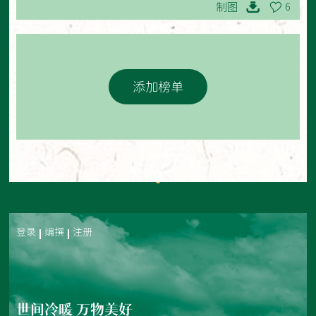
制图
6
添加榜单
登录
编撰
注册
世间冷暖 万物美好