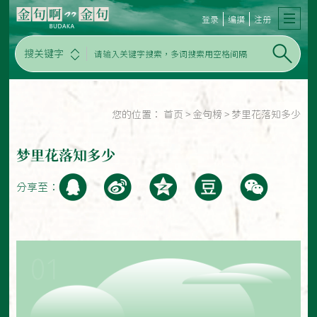
登录
编撰
注册
搜关键字
您的位置：
首页
>
金句榜
>
梦里花落知多少
梦里花落知多少
分享至：
01