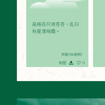
01
高梧百尺夜苍苍，乱扫
秋星落晓霜。
郑燮《咏梧桐》
制图
12