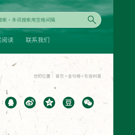
联阅读
联系我们
您的位置：
首页
>
金句榜
>
形容树高
至：