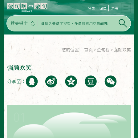
登录
编撰
注册
搜关键字
您的位置：
首页
>
金句榜
>
强颜欢笑
强颜欢笑
分享至：
01