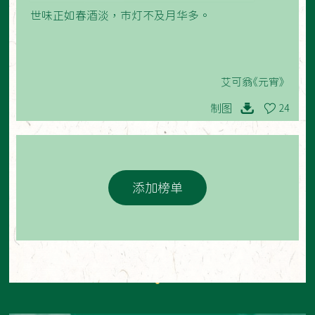
世味正如春酒淡，市灯不及月华多。
艾可翁《元宵》
制图
24
添加榜单