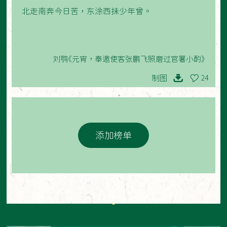
北走南奔今日苦，东涂西抺少年曾。
刘鹗《元宵，奉邀使客张鹏飞照磨过官署小酌》
制图
24
添加榜单