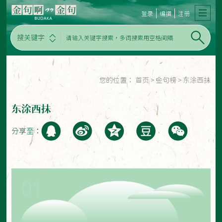
登录
编撰
注册
搜关键字
您的位置：
首页
>
金句榜
>
东涂西抺
东涂西抺
分享至：
01