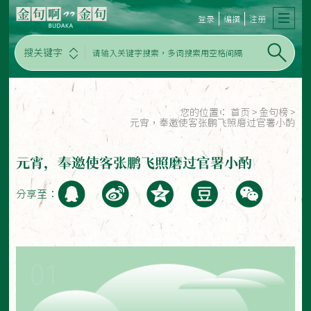
登录
编撰
注册
搜关键字
您的位置：
首页
>
金句榜
>
元宵，奉邀使客张鹏飞照磨过官署小酌
元宵，奉邀使客张鹏飞照磨过官署小酌
分享至：
01