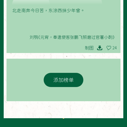
北走南奔今日苦，东涂西抺少年曾。
刘鹗《元宵，奉邀使客张鹏飞照磨过官署小酌》
制图
24
添加榜单