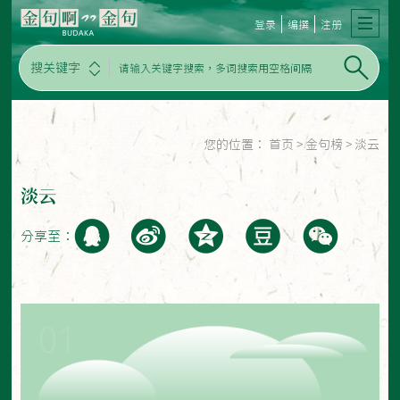
登录
编撰
注册
搜关键字
您的位置：
首页
>
金句榜
>
淡云
淡云
分享至：
01