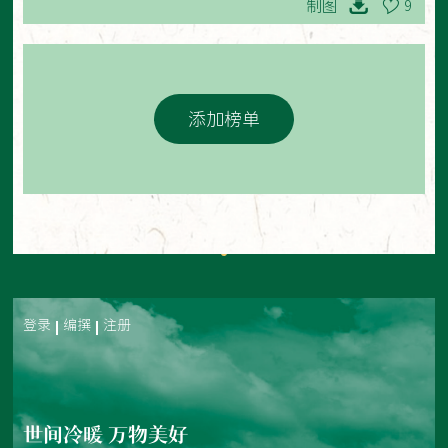
制图
9
添加榜单
登录
编撰
注册
世间冷暖 万物美好