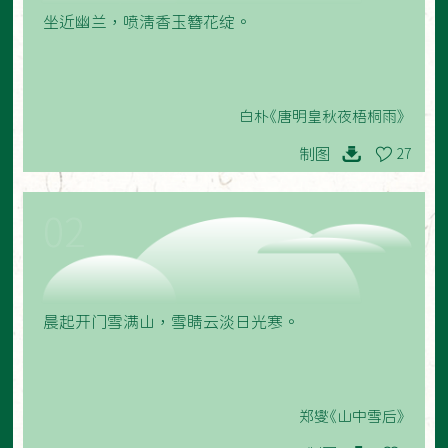
坐近幽兰，喷清香玉簪花绽。
白朴《唐明皇秋夜梧桐雨》
制图
27
02
晨起开门雪满山，雪睛云淡日光寒。
郑燮《山中雪后》