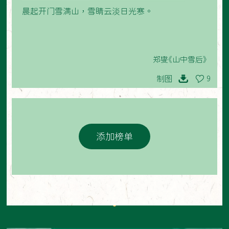
晨起开门雪满山，雪睛云淡日光寒。
郑燮《山中雪后》
制图
9
添加榜单