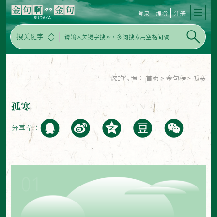
登录
编撰
注册
搜关键字
您的位置：
首页
>
金句榜
>
孤寒
孤寒
分享至：
01