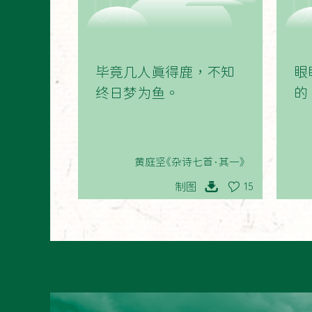
01
毕竟几人真得鹿，不知
眼
终日梦为鱼。
的
黄庭坚《杂诗七首·其一》
制图
15