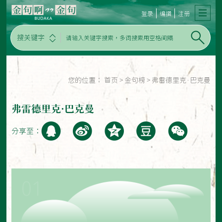
登录
编撰
注册
搜关键字
您的位置：
首页
>
金句榜
>
弗雷德里克·巴克曼
弗雷德里克·巴克曼
分享至：
01