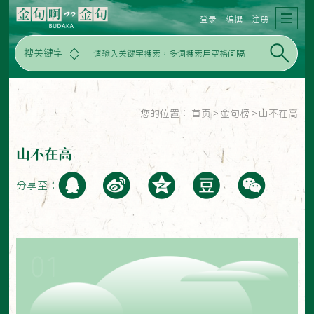
登录
编撰
注册
搜关键字
您的位置：
首页
>
金句榜
>
山不在高
山不在高
分享至：
01