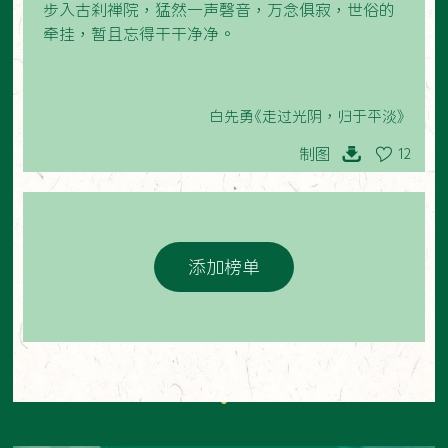
步入古刹禅院，猛然一声磬音，万念俱寂，世俗的
牵挂，暂且忘得干干净净。
白先勇《走过光阴，归于平淡》
制图
12
添加榜单