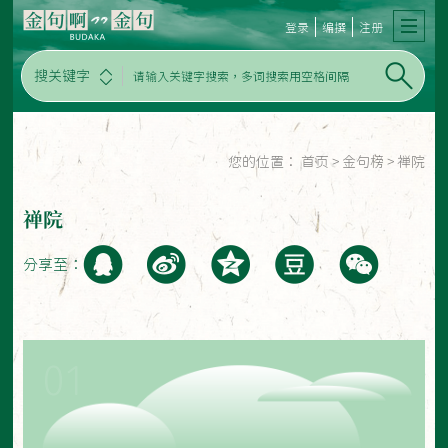
登录
编撰
注册
搜关键字
您的位置：
首页
>
金句榜
>
禅院
禅院
分享至：
01