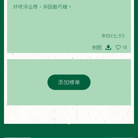
纤吹浮云荐，非因散巧楼。
宋白《七夕》
制图
18
添加榜单