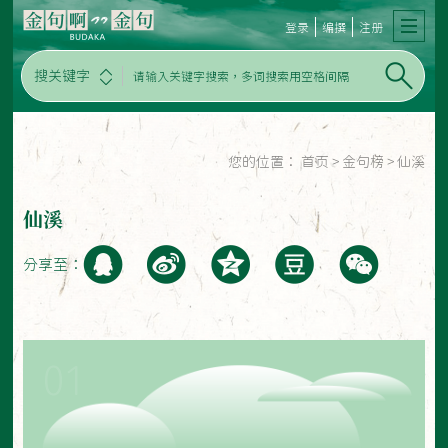
登录
编撰
注册
搜关键字
您的位置：
首页
>
金句榜
>
仙溪
仙溪
分享至：
01