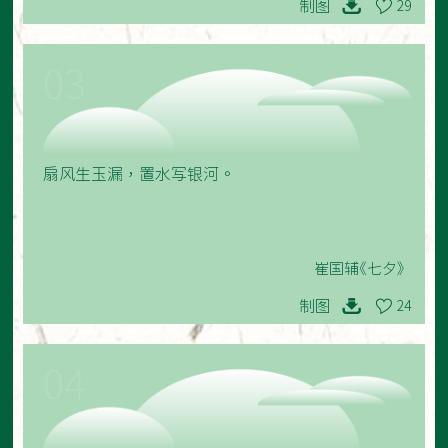
制图
29
03
扇风生玉漏，置水写银河。
崔国辅《七夕》
制图
24
04