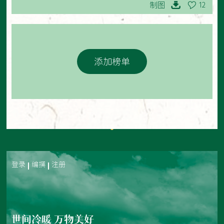
制图
12
添加榜单
登录
编撰
注册
世间冷暖 万物美好