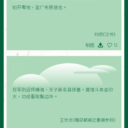
初开粤地，宜广布恩信也。
刘彻《汉书》
制图
12
05
将军别诏师横海，天子新名县获嘉。莫惜斗来金印
大，功成看取鬓边华。
王世贞《赠邵都阃迁惠潮参将》