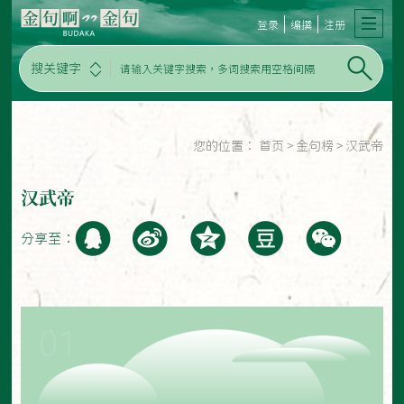
登录
编撰
注册
搜关键字
您的位置：
首页
>
金句榜
>
汉武帝
汉武帝
分享至：
01