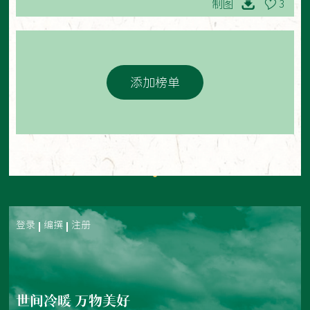
制图
3
添加榜单
登录
编撰
注册
世间冷暖 万物美好