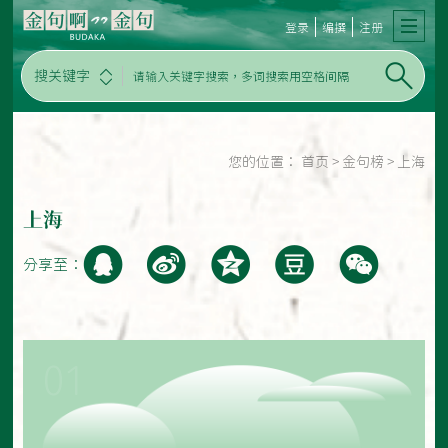
登录
编撰
注册
搜关键字
您的位置：
首页
>
金句榜
>
上海
上海
分享至：
01