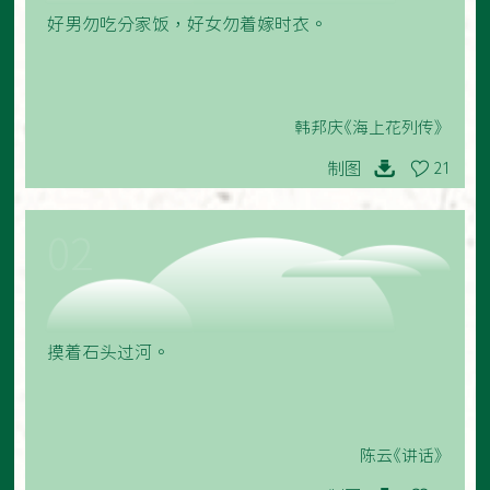
好男勿吃分家饭，好女勿着嫁时衣。
韩邦庆《海上花列传》
制图
21
02
摸着石头过河。
陈云《讲话》