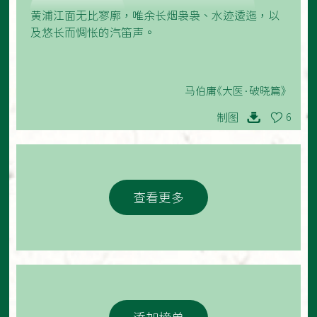
黄浦江面无比寥廓，唯余长烟袅袅、水迹逶迤，以
及悠长而惆怅的汽笛声。
马伯庸《大医·破晓篇》
制图
6
查看更多