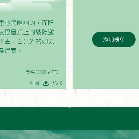
02
里也黑幽幽的，而阳
从殿屋顶上的破隙激
添加榜单
下去，白光光的如无
条绳索。
贾平凹《高老庄》
制图
0