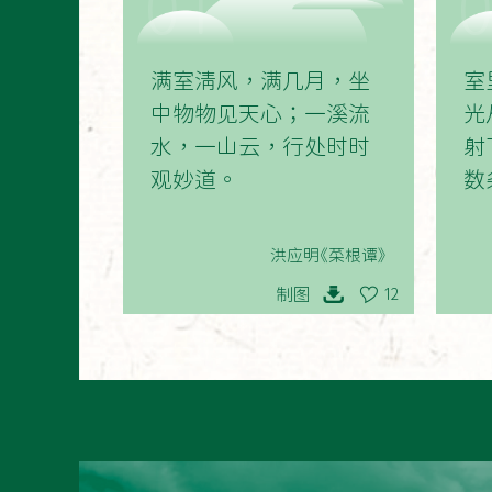
01
满室清风，满几月，坐
室
中物物见天心；一溪流
光
水，一山云，行处时时
射
观妙道。
数
洪应明《菜根谭》
制图
12