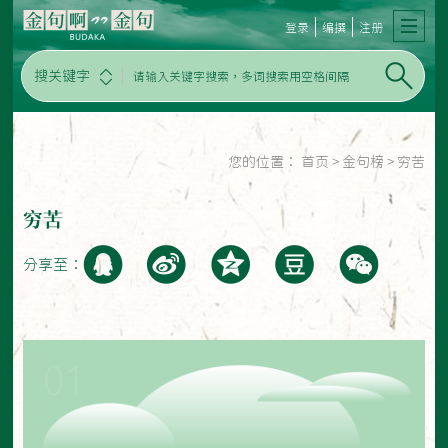
登录
编撰
注册
搜关键字
您的位置：
首页
>
金句榜
>
穷苦
穷苦
分享至：
01