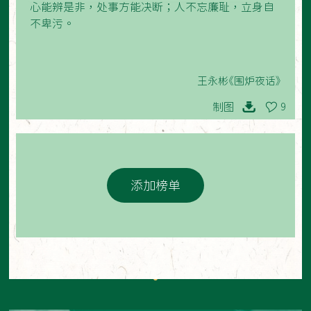
心能辨是非，处事方能决断；人不忘廉耻，立身自
不卑污。
王永彬《围炉夜话》
制图
9
添加榜单