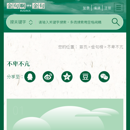
登录
编撰
注册
搜关键字
您的位置：
首页
>
金句榜
>
不卑不亢
不卑不亢
分享至：
01