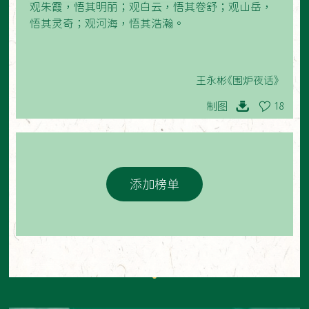
观朱霞，悟其明丽；观白云，悟其卷舒；观山岳，
悟其灵奇；观河海，悟其浩瀚。
王永彬《围炉夜话》
制图
18
添加榜单