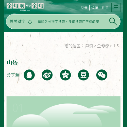
登录
编撰
注册
搜关键字
您的位置：
首页
>
金句榜
>
山岳
山岳
分享至：
01