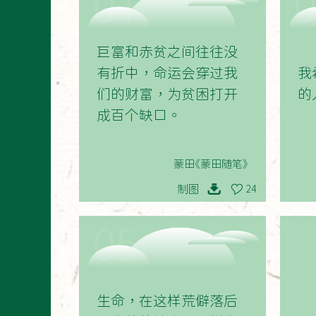
01
巨富和赤贫之间往往没
有折中，命运会穿过我
我
们的财富，为贫困打开
的
成百个缺口。
蒙田《蒙田随笔》
制图
24
05
生命，在这样荒僻落后