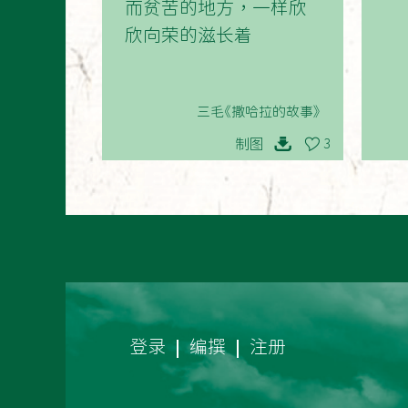
而贫苦的地方，一样欣
欣向荣的滋长着
三毛《撒哈拉的故事》
制图
3
登录
编撰
注册