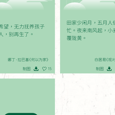
02
03
田家少闲月，五月人
希望，无力抚养孩子
忙。夜来南风起，小
人，别再生了。
覆陇黄。
娜丁·拉巴基《何以为家》
白居易《观刈
制图
制图
15