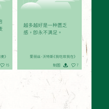
04
倍
越多越好是一种匮乏
麦
感，即永不满足。
麦》
爱丽丝·沃特斯《我吃故我在》
制图
15
7