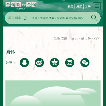
登录
编撰
注册
搜关键字
您的位置：
首页
>
金句榜
>
胸怀
胸怀
分享至：
01