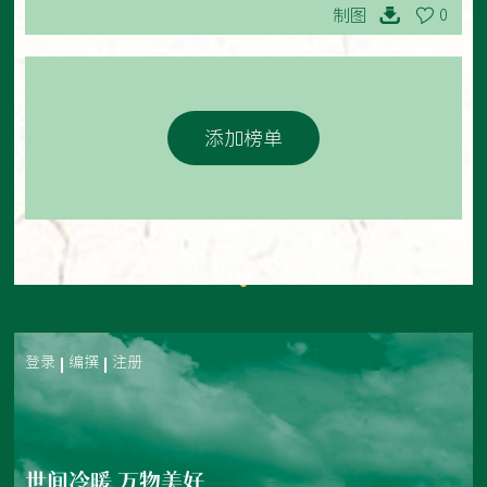
制图
0
添加榜单
登录
编撰
注册
世间冷暖 万物美好