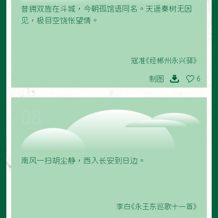
昔拥双旌在斗城，今朝孤馆语同名。天遥秦树无因
见，极目空饶怅望情。
寇准《经郴州永兴驿》
制图
6
08
南风一扫胡尘静，西入长安到日边。
李白《永王东巡歌十一首》