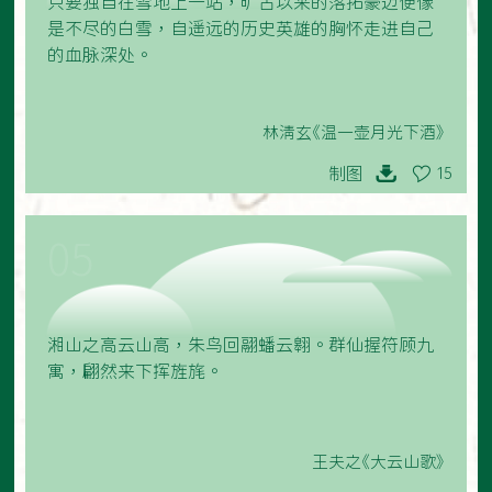
只要独自在雪地上一站，旷古以来的落拓豪迈便像
是不尽的白雪，自遥远的历史英雄的胸怀走进自己
的血脉深处。
林清玄《温一壶月光下酒》
制图
15
05
湘山之高云山高，朱鸟回翮蟠云翱。群仙握符顾九
寓，翩然来下挥旌旄。
王夫之《大云山歌》