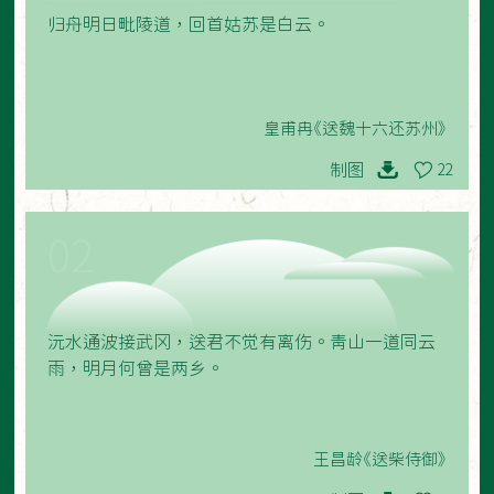
归舟明日毗陵道，回首姑苏是白云。
皇甫冉《送魏十六还苏州》
制图
22
02
沅水通波接武冈，送君不觉有离伤。青山一道同云
雨，明月何曾是两乡。
王昌龄《送柴侍御》