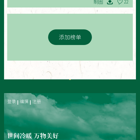
制图
22
添加榜单
登录
编撰
注册
世间冷暖 万物美好