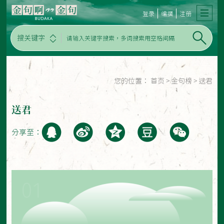
登录
编撰
注册
搜关键字
您的位置：
首页
>
金句榜
>
送君
送君
分享至：
01