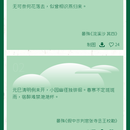
无可奈何花落去，似曾相识燕归来。
晏殊《浣溪沙 其四》
制图
24
02
元巳清明例未开，小园幽径独徘徊。春寒不定斑斑
雨，宿醉难禁滟滟杯。
晏殊《假中示判官张寺丞王校勘》