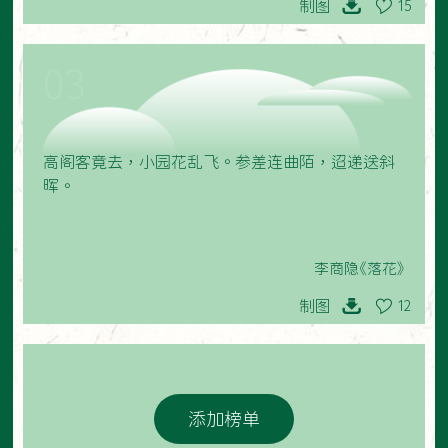
制图
15
03
高阁客竟去，小园花乱飞。参差连曲陌，迢递送斜
晖。
李商隐《落花》
制图
12
添加榜单