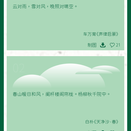
云对雨，雪对风，晚照对晴空。
车万育《声律启蒙》
制图
21
02
春山暖日和风，阑杆楼阁帘栊。杨柳秋千院中。
白朴《天净沙·春》