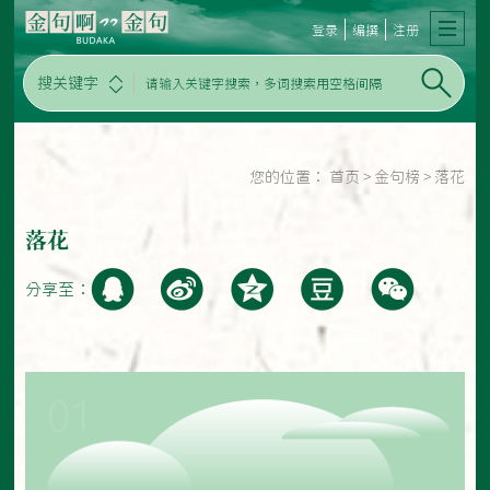
登录
编撰
注册
搜关键字
您的位置：
首页
>
金句榜
>
落花
落花
分享至：
01