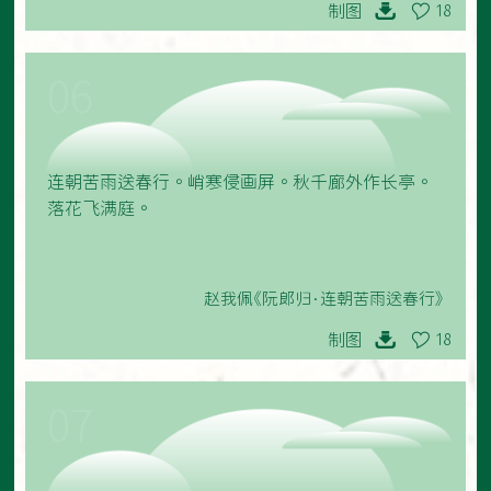
制图
18
06
连朝苦雨送春行。峭寒侵画屏。秋千廊外作长亭。
落花飞满庭。
赵我佩《阮郎归·连朝苦雨送春行》
制图
18
07