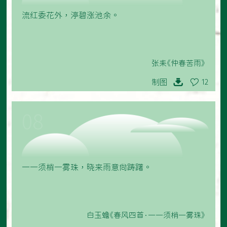
流红委花外，渟碧涨池余。
张耒《仲春苦雨》
制图
12
08
一一须梢一雾珠，晓来雨意尚踌躇。
白玉蟾《春风四首·一一须梢一雾珠》