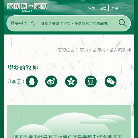
登录
编撰
注册
搜关键字
您的位置：
首页
>
金句榜
>
望乡的牧神
望乡的牧神
分享至：
01
晴天之后仍然是晴天之后仍然是完整无憾饱满得不