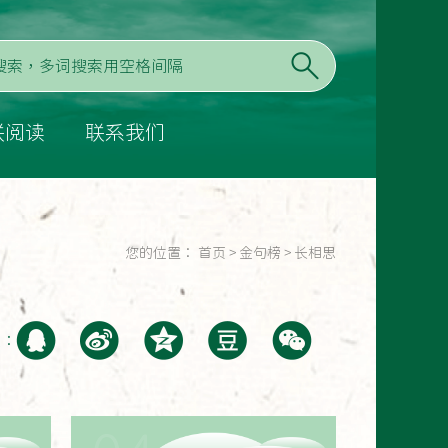
联阅读
联系我们
您的位置：
首页
>
金句榜
>
长相思
至：