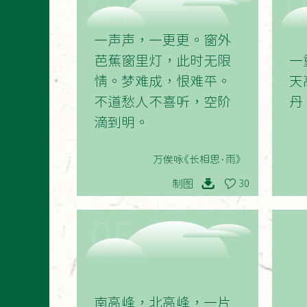
01
一声声，一更更。窗外
芭蕉窗里灯，此时无限
一
情。梦难成，恨难平。
天
不道愁人不喜听，空阶
丹
滴到明。
万俟咏《长相思·雨》
制图
30
05
南高峰，北高峰，一片