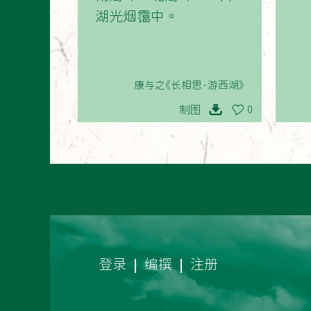
湖光烟霭中。
康与之《长相思·游西湖》
制图
0
登录
编撰
注册