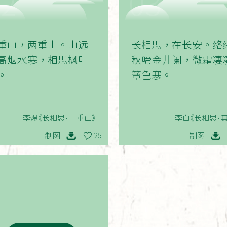
02
03
重山，两重山。山远
长相思，在长安。络
高烟水寒，相思枫叶
秋啼金井阑，微霜凄
。
簟色寒。
李煜《长相思·一重山》
李白《长相思·
制图
制图
25