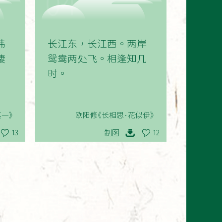
04
纬
长江东，长江西。两岸
凄
鸳鸯两处飞。相逢知几
时。
其一》
欧阳修《长相思·花似伊》
制图
13
12