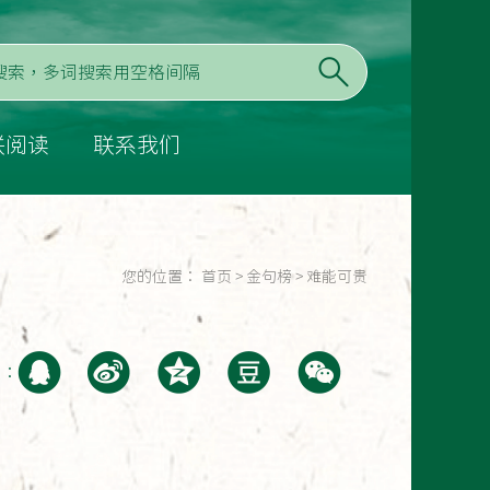
联阅读
联系我们
您的位置：
首页
>
金句榜
>
难能可贵
至：