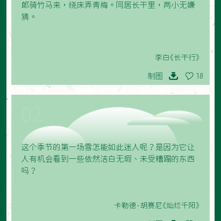
郎骑竹马来，绕床弄青梅。同居长干里，两小无嫌
猜。
李白《长干行》
制图
18
02
这个季节的第一场雪怎能如此迷人呢？是因为它让
人有机会看到一些依然洁白无瑕、未受糟蹋的东西
吗？
卡勒德·胡赛尼《灿烂千阳》