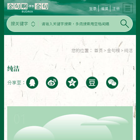
登录
编撰
注册
搜关键字
您的位置：
首页
>
金句榜
>
纯洁
纯洁
分享至：
01