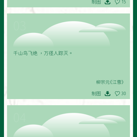
制图
15
03
千山鸟飞绝 ，万径人踪灭。
柳宗元《江雪》
制图
30
04