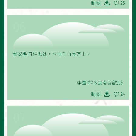
制图
25
06
预愁明日相思处，匹马千山与万山。
李嘉祐《夜宴南陵留别》
制图
24
07