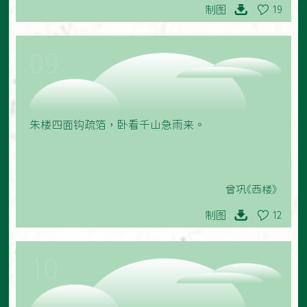
制图
19
09
朱楼四面钩疏箔，卧看千山急雨来。
曾巩《西楼》
制图
12
10