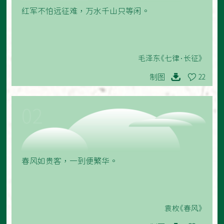
红军不怕远征难，万水千山只等闲。
毛泽东《七律·长征》
制图
22
02
春风如贵客，一到便繁华。
袁枚《春风》