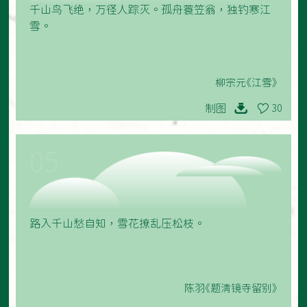
千山鸟飞绝，万径人踪灭。孤舟蓑笠翁，独钓寒江
雪。
柳宗元《江雪》
制图
30
05
路入千山愁自知，雪花撩乱压松枝。
陈羽《题清镜寺留别》