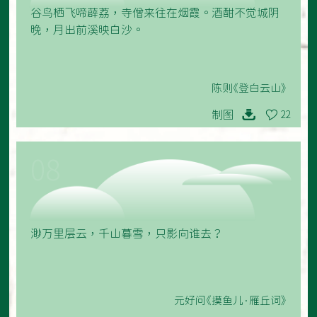
谷鸟栖飞啼薜荔，寺僧来往在烟霞。酒酣不觉城阴
晚，月出前溪映白沙。
陈则《登白云山》
制图
22
08
渺万里层云，千山暮雪，只影向谁去？
元好问《摸鱼儿·雁丘词》