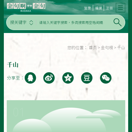
登录
编撰
注册
搜关键字
您的位置：
首页
>
金句榜
>
千山
千山
分享至：
01