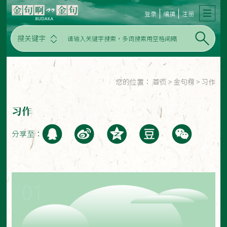
登录
编撰
注册
搜关键字
您的位置：
首页
>
金句榜
>
习作
习作
分享至：
01