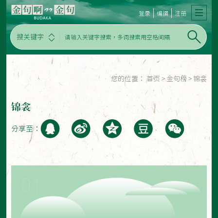
登录
编撰
注册
搜关键字
您的位置：
首页
>
金句榜
>
锦衾
锦衾
分享至：
01