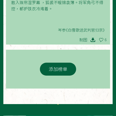
散入珠帘湿罗幕 ，狐裘不暖锦衾薄。将军角弓不得
控，都护铁衣冷难着。
岑参《白雪歌送武判官归京》
制图
6
添加榜单